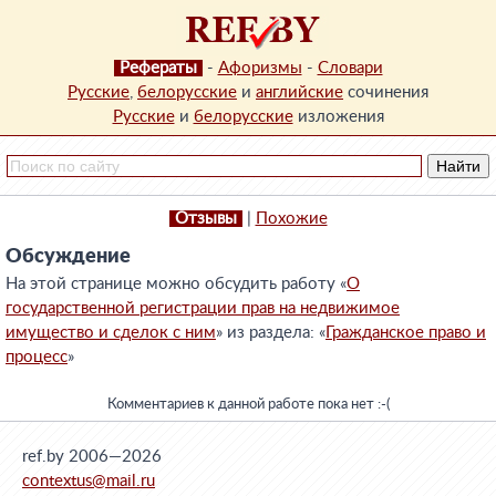
Рефераты
-
Афоризмы
-
Словари
Русские
,
белорусские
и
английские
сочинения
Русские
и
белорусские
изложения
Отзывы
|
Похожие
Обсуждение
На этой странице можно обсудить работу «
О
государственной регистрации прав на недвижимое
имущество и сделок с ним
» из раздела: «
Гражданское право и
процесс
»
Комментариев к данной работе пока нет :-(
ref.by 2006—2026
contextus@mail.ru