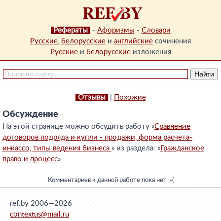
Рефераты
-
Афоризмы
-
Словари
Русские
,
белорусские
и
английские
сочинения
Русские
и
белорусские
изложения
Отзывы
|
Похожие
Обсуждение
На этой странице можно обсудить работу «
Сравнение
договоров подряда и купли - продажи, форма расчета-
инкассо, типы ведения бизнеса
» из раздела: «
Гражданское
право и процесс
»
Комментариев к данной работе пока нет :-(
ref.by 2006—2026
contextus@mail.ru