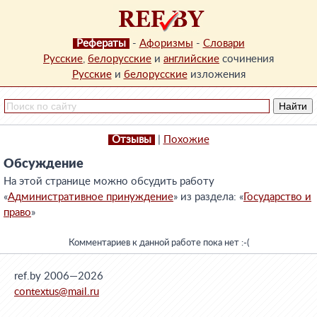
Рефераты
-
Афоризмы
-
Словари
Русские
,
белорусские
и
английские
сочинения
Русские
и
белорусские
изложения
Отзывы
|
Похожие
Обсуждение
На этой странице можно обсудить работу
«
Административное принуждение
» из раздела: «
Государство и
право
»
Комментариев к данной работе пока нет :-(
ref.by 2006—2026
contextus@mail.ru