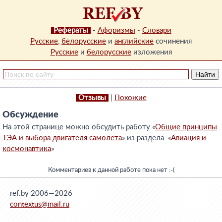
Рефераты
-
Афоризмы
-
Словари
Русские
,
белорусские
и
английские
сочинения
Русские
и
белорусские
изложения
Отзывы
|
Похожие
Обсуждение
На этой странице можно обсудить работу «
Общие принципы
ТЭА и выбора двигателя самолета
» из раздела: «
Авиация и
космонавтика
»
Комментариев к данной работе пока нет :-(
ref.by 2006—2026
contextus@mail.ru