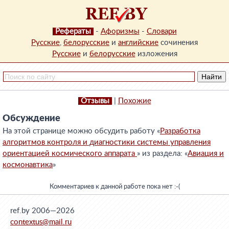
Рефераты
-
Афоризмы
-
Словари
Русские
,
белорусские
и
английские
сочинения
Русские
и
белорусские
изложения
Отзывы
|
Похожие
Обсуждение
На этой странице можно обсудить работу «
Разработка
алгоритмов контроля и диагностики системы управления
ориентацией космического аппарата
» из раздела: «
Авиация и
космонавтика
»
Комментариев к данной работе пока нет :-(
ref.by 2006—2026
contextus@mail.ru