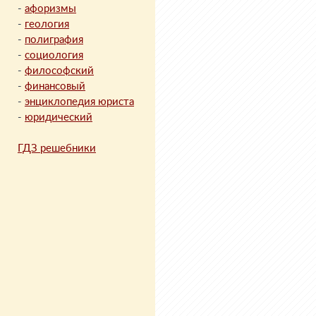
-
афоризмы
-
геология
-
полиграфия
-
социология
-
философский
-
финансовый
-
энциклопедия юриста
-
юридический
ГДЗ решебники