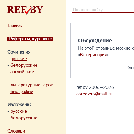
Главная
Рефераты, курсовые
Обсуждение
На этой странице можно о
Сочинения
«
Ветеринария
»
-
русские
-
белорусские
Комм
-
английские
-
литературные герои
ref.by 2006—2026
-
биографии
contextus@mail.ru
Изложения
-
русские
-
белорусские
Словари