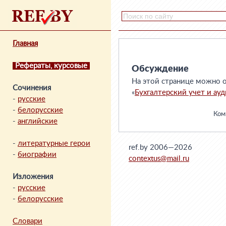
Главная
Рефераты, курсовые
Обсуждение
На этой странице можно о
Сочинения
«
Бухгалтерский учет и ауд
-
русские
-
белорусские
Комм
-
английские
-
литературные герои
ref.by 2006—2026
-
биографии
contextus@mail.ru
Изложения
-
русские
-
белорусские
Словари