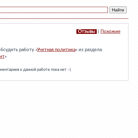
Отзывы
|
Похожие
бсудить работу «
Учетная политика
» из раздела:
ит
»
ентариев к данной работе пока нет :-(