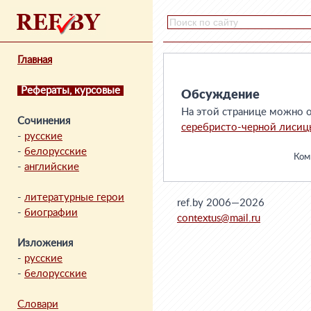
Главная
Рефераты, курсовые
Обсуждение
На этой странице можно о
Сочинения
серебристо-черной лиси
-
русские
-
белорусские
Комм
-
английские
-
литературные герои
ref.by 2006—2026
-
биографии
contextus@mail.ru
Изложения
-
русские
-
белорусские
Словари