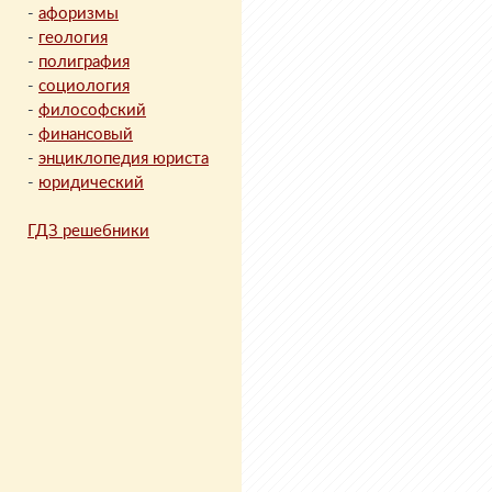
-
афоризмы
-
геология
-
полиграфия
-
социология
-
философский
-
финансовый
-
энциклопедия юриста
-
юридический
ГДЗ решебники