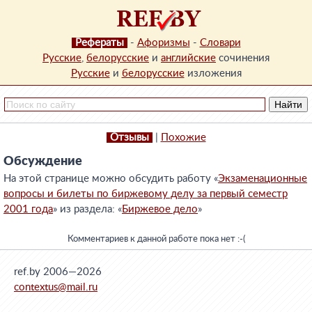
Рефераты
-
Афоризмы
-
Словари
Русские
,
белорусские
и
английские
сочинения
Русские
и
белорусские
изложения
Отзывы
|
Похожие
Обсуждение
На этой странице можно обсудить работу «
Экзаменационные
вопросы и билеты по биржевому делу за первый семестр
2001 года
» из раздела: «
Биржевое дело
»
Комментариев к данной работе пока нет :-(
ref.by 2006—2026
contextus@mail.ru