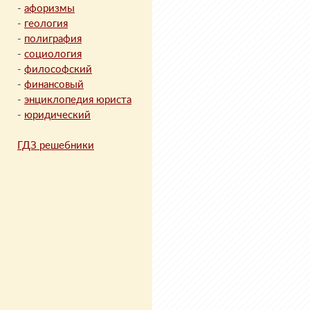
-
афоризмы
-
геология
-
полиграфия
-
социология
-
философский
-
финансовый
-
энциклопедия юриста
-
юридический
ГДЗ решебники