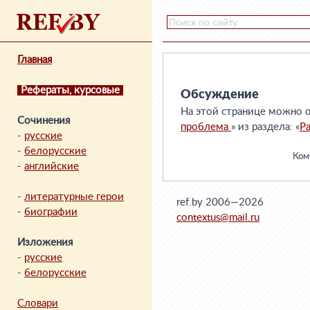
Главная
Рефераты, курсовые
Обсуждение
На этой странице можно о
Сочинения
проблема
» из раздела: «
Р
-
русские
-
белорусские
Комм
-
английские
-
литературные герои
ref.by 2006—2026
-
биографии
contextus@mail.ru
Изложения
-
русские
-
белорусские
Словари